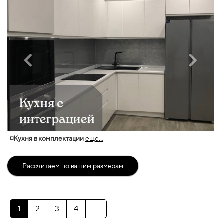
◽Кухня в комплектации
еще...
Рассчитаем по вашим размерам
1
2
3
4
...