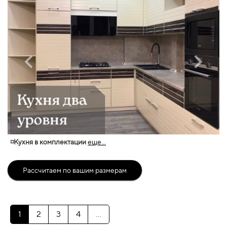
◽Кухня в комплектации
еще...
Рассчитаем по вашим размерам
1
2
3
4
...