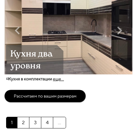
◽Кухня в комплектации
еще...
Рассчитаем по вашим размерам
1
2
3
4
...