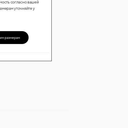
имость согласно вашей
азмерам уточняйте у
шим размерам