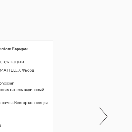
мебели Евродом
плектации
к MATTELUX Фьорд
onospan
новая панель акриловый
ы замша Вектор коллекция
)