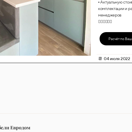
▪️ Актуальную сто
комплектации и р
менеджеров
👇🏻👇🏻👇🏻
Расчёт по Ва
📆 04 июля 2022
бели Евродом