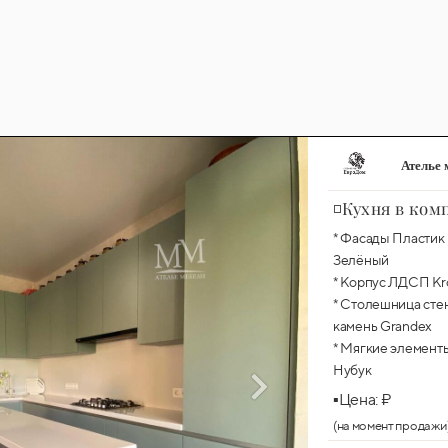
Ателье 
◽Кухня в ком
* Фасады Пласти
Зелёный
* Корпус ЛДСП Kr
* Столешница сте
камень Grandex
* Мягкие элемент
Нубук
▪️Цена: ₽
(на момент продажи