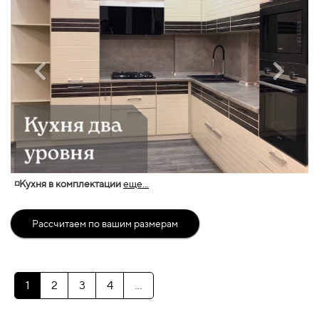
◽Кухня в комплектации
еще...
Рассчитаем по вашим размерам
1
2
3
4
...