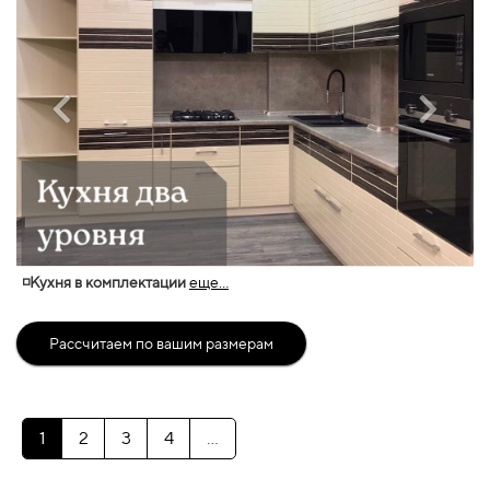
◽Кухня в комплектации
еще...
Рассчитаем по вашим размерам
1
2
3
4
...